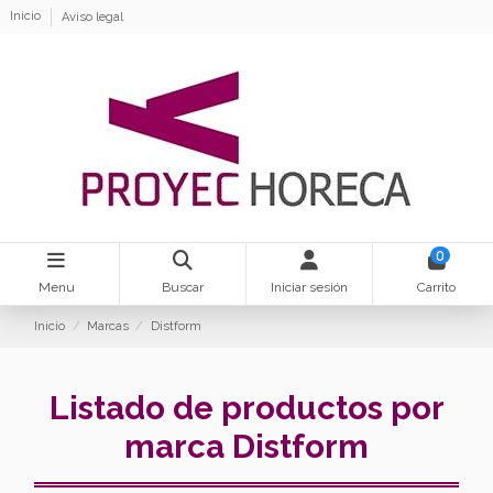
Inicio
Aviso legal
0
Menu
Buscar
Iniciar sesión
Carrito
Inicio
Marcas
Distform
Listado de productos por
marca Distform