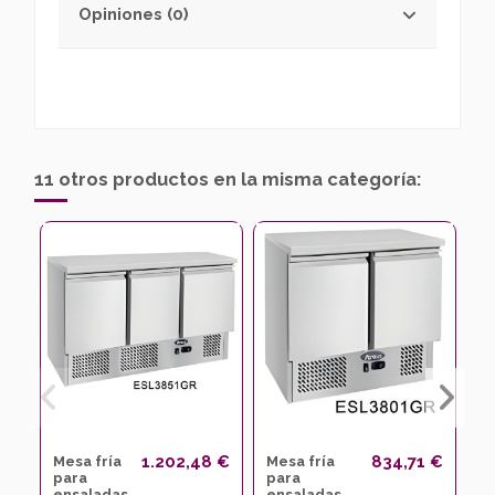
Opiniones (0)
11 otros productos en la misma categoría:
1.202,48 €
834,71 €
Mesa fría
Mesa fría
Me
para
para
p
ensaladas
ensaladas
e