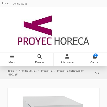
Inicio
Aviso legal
0
Menu
Buscar
Iniciar sesión
Carrito
Inicio
Frío Industrial
Mesa fría
Mesa fría congelación
MBC24F