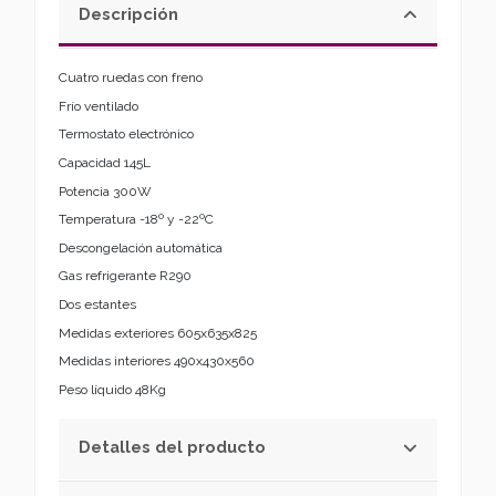
Descripción
Cuatro ruedas con freno
Frío ventilado
Termostato electrónico
Capacidad 145L
Potencia 300W
Temperatura -18º y -22ºC
Descongelación automática
Gas refrigerante R290
Dos estantes
Medidas exteriores 605x635x825
Medidas interiores 490x430x560
Peso líquido 48Kg
Detalles del producto