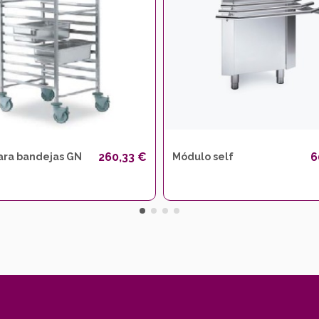
260,33 €
6
ara bandejas GN
Módulo self