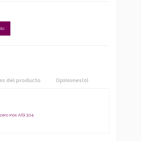
ito
es del producto
Opiniones
(0)
4
cero inox AISI 304