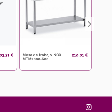
03,31 €
219,01 €
Mesa de trabajo INOX
Self-se
MTM2000-600